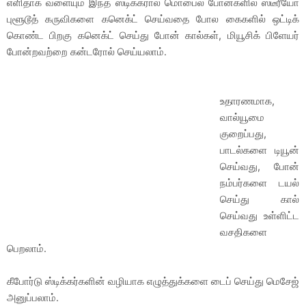
எளிதாக வளையும் இந்த ஸ்டிக்கரால் மொபைல் போன்களில் ஸ்டீரீயோ
புளூடூத் கருவிகளை கனெக்ட் செய்வதை போல கைகளில் ஒட்டிக்
கொண்ட பிறகு கனெக்ட் செய்து போன் கால்கள், மியூசிக் பிளேயர்
போன்றவற்றை கன்டரோல் செய்யலாம்.
உதாரணமாக,
வால்யூமை
குறைப்பது,
பாடல்களை டியூன்
செய்வது, போன்
நம்பர்களை டயல்
செய்து கால்
செய்வது உள்ளிட்ட
வசதிகளை
பெறலாம்.
கீபோர்டு ஸ்டிக்கர்களின் வழியாக எழுத்துக்களை டைப் செய்து மெசேஜ்
அனுப்பலாம்.