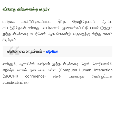
எப்போது விற்பனைக்கு வரும்?
புதிதாக கண்டுபிடிக்கப்பட்ட இந்த தொழில்நுட்பம் ஆரம்ப
கட்டத்தில்தான் உள்ளது. வயர்களால் இணைக்கப்பட்டு பயன்படுத்தும்
இந்த ஸ்டிக்கரை வயர்லெஸ்-ஆக கொண்டு வருவதற்கு சிறிது காலம்
பிடிக்கும்.
வீடியோவை பாருங்கள்! -
வீடியோ
எனினும், ஆராய்ச்சியாளர்கள் இந்த ஸ்டிக்கரை தென் கொரியாவில்
அடுத்த மாதம் நடைபெற உள்ள (Computer-Human Interaction
(SIGCHI) conference) சிக்சி மாநாட்டில் பிராஜெட்டாக
சமர்பிக்கிறார்கள்.