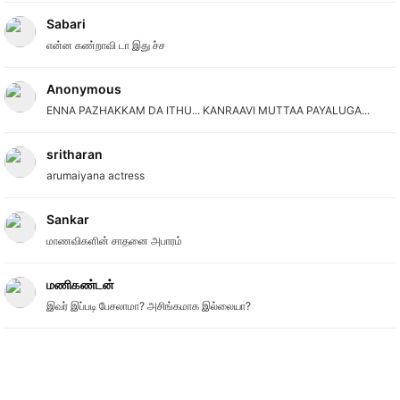
Sabari
என்ன கண்றாவி டா இது ச்ச
Anonymous
ENNA PAZHAKKAM DA ITHU... KANRAAVI MUTTAA PAYALUGA...
sritharan
arumaiyana actress
Sankar
மாணவிகளின் சாதனை அபாரம்
மணிகண்டன்
இவர் இப்படி பேசலாமா? அசிங்கமாக இல்லையா?