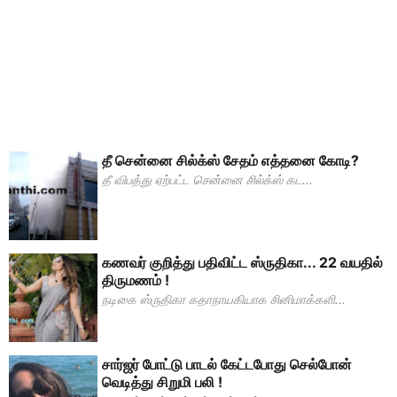
தீ சென்னை சில்க்ஸ் சேதம் எத்தனை கோடி?
தீ விபத்து ஏற்பட்ட சென்னை சில்க்ஸ் கட...
கணவர் குறித்து பதிவிட்ட ஸ்ருதிகா... 22 வயதில்
திருமணம் !
நடிகை ஸ்ருதிகா கதாநாயகியாக சினிமாக்களி...
சார்ஜர் போட்டு பாடல் கேட்டபோது செல்போன்
வெடித்து சிறுமி பலி !