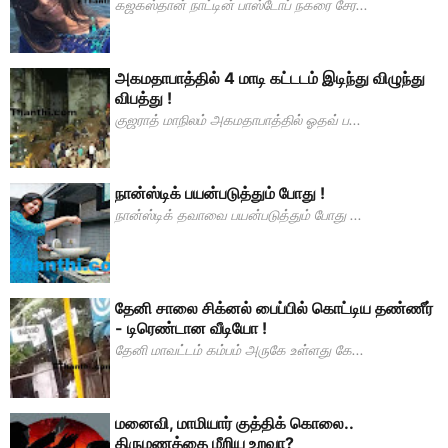
கஜகஸ்தான் நாட்டின் பாஸ்டோப் நகரை சேர...
அகமதாபாத்தில் 4 மாடி கட்டடம் இடிந்து விழுந்து
விபத்து !
குஜராத் மாநிலம் அகமதாபாத்தில் ஓதவ் ப...
நான்ஸ்டிக் பயன்படுத்தும் போது !
நான்ஸ்டிக் தவாவை பயன்படுத்தும் போது ...
தேனி சாலை சிக்னல் பைப்பில் கொட்டிய தண்ணீர்
- டிரெண்டான வீடியோ !
தேனி மாவட்டம் கம்பம் அருகே உள்ளது கே...
மனைவி, மாமியார் குத்திக் கொலை..
திருமணத்தை மீறிய உறவா?