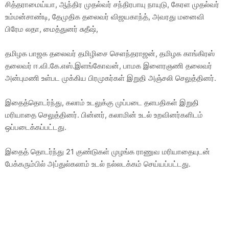
சித்தராமைய்யா, ஆந்திர முதல்வர் சந்திரபாயு நாயுடு, கேரள முதல்வர்
உம்மன்சாண்டி, தேமுதிக தலைவர் விஜயகாந்த், அவரது மனைவி
பிரேம லதா, மைத்துனர் சுதீஷ்,
தமிழக பாஜக தலைவர் தமிழிசை செளந்தராஜன், தமிழக காங்கிரஸ்
தலைவர் ஈ.வி.கே.எஸ்.இளங்கோவன், பாமக இளைரஞணி தலைவர்
அன்புமணி உள்பட முக்கிய பிரமுகர்கள் இறுதி அஞ்சலி செலுத்தினர்.
இதைத்தொடர்ந்து, கலாம் உடலுக்கு முப்படை தளபதிகள் இறுதி
மரியாதை செலுத்தினர். பின்னர், கலாமின் உடல் உறவினர்களிடம்
ஒப்படைக்கப்பட்டது.
இதைத் தொடர்ந்து 21 குண்டுகள் முழங்க ராணுவ மரியாதையுடன்
பேக்கரும்பில் அப்துல்கலாம் உடல் நல்லடக்கம் செய்யப்பட்டது.