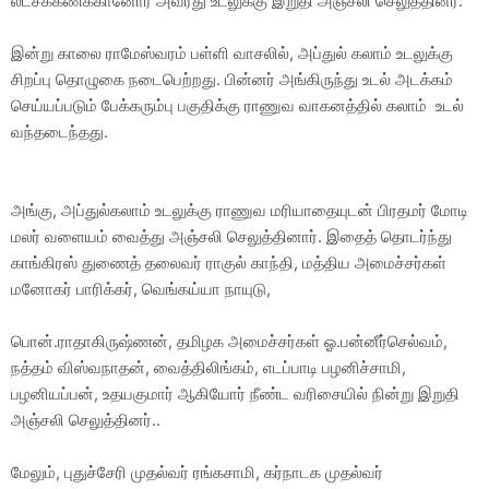
லட்சக்கணக்கானோர் அவரது உடலுக்கு இறுதி அஞ்சலி செலுத்தினர்.
இன்று காலை ராமேஸ்வரம் பள்ளி வாசலில், அப்துல் கலாம் உடலுக்கு
சிறப்பு தொழுகை நடைபெற்றது. பின்னர் அங்கிருந்து உடல் அடக்கம்
செய்யப்படும் பேக்கரும்பு பகுதிக்கு ராணுவ வாகனத்தில் கலாம் உடல்
வந்தடைந்தது.
அங்கு, அப்துல்கலாம் உடலுக்கு ராணுவ மரியாதையுடன் பிரதமர் மோடி
மலர் வளையம் வைத்து அஞ்சலி செலுத்தினார். இதைத் தொடர்ந்து
காங்கிரஸ் துணைத் தலைவர் ராகுல் காந்தி, மத்திய அமைச்சர்கள்
மனோகர் பாரிக்கர், வெங்கய்யா நாயுடு,
பொன்.ராதாகிருஷ்ணன், தமிழக அமைச்சர்கள் ஓ.பன்னீர்செல்வம்,
நத்தம் விஸ்வநாதன், வைத்திலிங்கம், எடப்பாடி பழனிச்சாமி,
பழனியப்பன், உதயகுமார் ஆகியோர் நீண்ட வரிசையில் நின்று இறுதி
அஞ்சலி செலுத்தினர்..
மேலும், புதுச்சேரி முதல்வர் ரங்கசாமி, கர்நாடக முதல்வர்