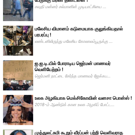
பேருக்கு மரண தண்டனை !
சவுதி மன்னர் சல்மானின் முடியாட்சியை ...
மலேசிய விமானம் கடுமையாக குலுங்கியதால்
பரபரப்பு !
லண்டனிலிருந்து மலேசிய கோலாலம்பூருக்கு ...
ஐ.ஐ.டி.யில் போராடிய ஜெர்மன் மாணவர்
வெளியேற்றம் !
ஜெர்மனி நாட்டை சேர்ந்த மாணவர் ஜேக்கப...
உலக அழகியாக மெக்சிகோவின் வனசா பொன்ஸ் !
2018-ம் ஆண்டுக் கான உலக அழகிப் போட்ட...
முத்துலட்சுமி கூறும் வீரப்பன் பற்றி வெளிவராத