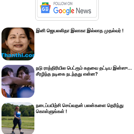
இனி ஜெயலலிதா இலாகா இல்லாத முதல்வர் !
நடு ராத்திரியில பெட்ரூம் கதவை தட்டிய இன்ஸு...
சீரழிந்த நடிகை நடந்தது என்ன?
நடைப்பயிற்சி செய்வதன் பலன்களை தெரிந்து
கொள்ளுங்கள் !