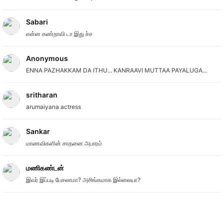
Sabari
என்ன கண்றாவி டா இது ச்ச
Anonymous
ENNA PAZHAKKAM DA ITHU... KANRAAVI MUTTAA PAYALUGA...
sritharan
arumaiyana actress
Sankar
மாணவிகளின் சாதனை அபாரம்
மணிகண்டன்
இவர் இப்படி பேசலாமா? அசிங்கமாக இல்லையா?