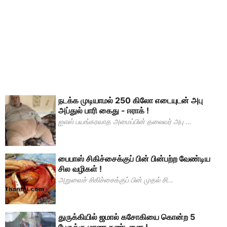
நடக்க முடியாமல் 250 கிலோ எடையுடன் அபு
அப்துல் பாரி கைது - ஈராக் !
ஐஎஸ் பயங்கரவாத அமைப்பின் தலைவர் அபு ...
பைபாஸ் சிகிச்சைக்குப் பின் பின்பற்ற வேண்டிய
சில வழிகள் !
அறுவைச் சிகிச்சைக்குப் பின் முதல் சி...
துருக்கியில் ஜமால் கசோகியை கொன்ற 5