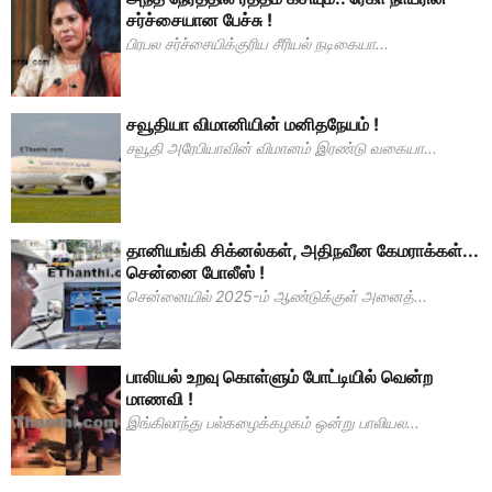
சர்ச்சையான பேச்சு !
பிரபல சர்ச்சையிக்குரிய சீரியல் நடிகையா...
சவூதியா விமானியின் மனிதநேயம் !
சவூதி அரேபியாவின் விமானம் இரண்டு வகையா...
தானியங்கி சிக்னல்கள், அதிநவீன கேமராக்கள்...
சென்னை போலீஸ் !
சென்னையில் 2025-ம் ஆண்டுக்குள் அனைத்...
பாலியல் உறவு கொள்ளும் போட்டியில் வென்ற
மாணவி !
இங்கிலாந்து பல்கழைக்கழகம் ஒன்று பாலியல...