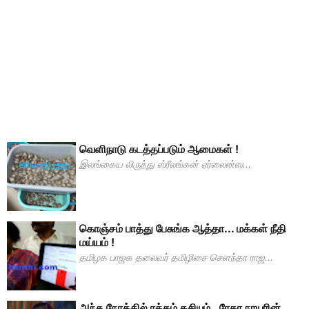
வெளிநாடு கடத்தப்படும் ஆமைகள் !
இலங்கைய லிருந்து ஸ்ரீலங்கன் ஏர்லைன்ஸ...
கொஞ்சம் பாத்து பேசுங்க ஆத்தா... மக்கள் நீதி
மய்யம் !
தமிழக பாஜக தலைவர் தமிழிசை சௌந்தர ராஜ...
அந்த நேரத்தில் ரத்தம் கசியும்.. ரேகா நாயரின்