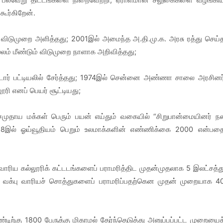
ூர்கிறேன்.
 விடுமுறை அளித்தது; 2001இல் அமைந்த அ.தி.மு.க. அரசு ரத்து செய்
ம் மீண்டும் விடுமுறை நாளாக அறிவித்தது;
பட்டோர் பட்டியலில் சேர்த்தது; 1974இல் சென்னை அண்ணா சாலை அரசினர
ூரி எனப் பெயர் சூட்டியது;
சமுதாய மக்கள் பெரும் பயன் எய்தும் வகையில் “சிறுபான்மையினர் ந
இல் ஓய்வூதியம் பெறும் உலமாக்களின் எண்ணிக்கை 2000 என்பத
வாரிய கல்லூரிக் கட்டடங்களைப் பராமரித்திட முதன்முதலாக 5 இலட்சத்த
் வக்பு வாரியச் சொத்துகளைப் பராமரிப்பதற்கென முதன் முறையாக 4
்டிற்கு 1800 பேருக்கு மிகாமல் தேர்ந்தெடுத்து அனுப்பப்பட்ட முறையைக