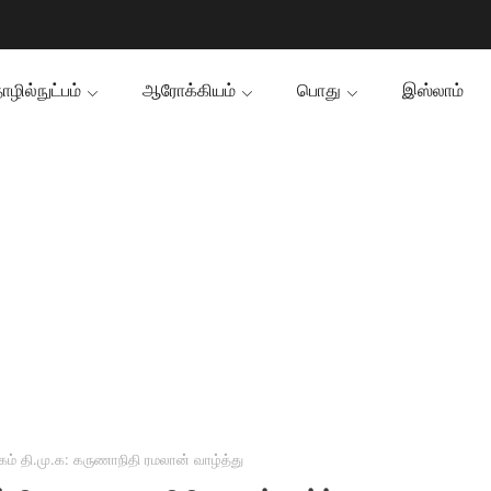
ழில்நுட்பம்
ஆரோக்கியம்
பொது
இஸ்லாம்
ம் தி.மு.க: கருணாநிதி ரமலான் வாழ்த்து