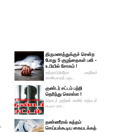
திருமணத்துக்குச் சென்ற
போது 5 குழந்தைகள் பலி -
உ.பியில் சோகம் !
உத்தரப்பிரதேச மாநிலம்
காசியாபாத் பகு...
குண்டர் சட்டம் பற்றி
தெரிந்து கொள்ள !
தொடர் குற்றங் களில் ஈடுபடக்
கூடிய வர...
தண்ணீரால் சுத்தம்
த
செய்யக்கூடிய கையடக்கத்