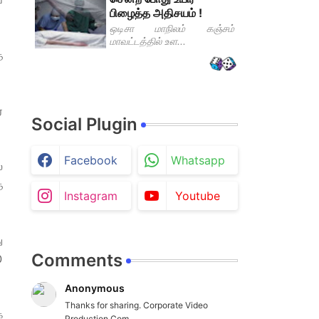
பிழைத்த அதிசயம் !
ஒடிசா மாநிலம் கஞ்சம்
மாவட்டத்தில் உள...
த
்
Social Plugin
Facebook
Whatsapp
ல
ை
Instagram
Youtube
ு
Comments
0
Anonymous
Thanks for sharing. Corporate Video
்
Production Com...