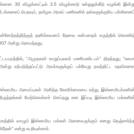
ுக்கான 30 விழுக்காட்டில் 3.5 விழுக்காடு உள்ஒதுக்கீடு வழங்கி இன்ற
இடங்களைப் பெறவும், தமிழக அரசுப் பணிகளில் தங்களுக்குரிய பங்கினைப
ுன்னேற்றத்திற்குத் தனிக்கவனம் தேவை என்பதைக் கருத்தில் கொண்ட
007 அன்று அமைத்தது;
எட்டயபுரத்தில், “அமுதகவி உமறுப்புலவர் மணிமண்டபம்” திறந்தது; “உலம
ன்று ஏற்படுத்தப்பட்டு அவர்களுக்குப் பல்வேறு நலத்திட்ட உதவிகள
, இஸ்லாமிய அமைப்புகள் அளித்த கோரிக்கையை ஏற்று, இஸ்லாமியர்களின
 திருத்தங்கள் மேற்கொள்ளச் செய்தது என இப்படி இஸ்லாமிய மக்களின
ழகத்தில் வாழும் இஸ்லாமிய மக்கள் அனைவருக்கும் எனது நெஞ்சார்ந்
ிறேன்" என்று கூறியுள்ளார்.