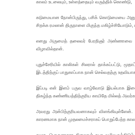
காலம் உடலையும், உள்ளத்தையும் வருத்திக் கொண்டு,
கடுமையான நோன்பிருந்து, பசிக் கொடுமையை அனுபவ
சிறக்க ரமலான் திருநாளை மிகுந்த மகிழ்ச்சியோடும்
எனது அருமைத் தலைவர் பேரறிஞர் அண்ணாவை நான்
விழாவில்தான்.
புதுச்சேரியில் காலிகள் சிலரால் தாக்கப்பட்டு, மூத
இடத்திற்குப் பாதுகாப்பாக நான் செல்வதற்கு உதவி
இப்படி என் இளம் பருவ வாழ்வோடு இயல்பாக இண
திகழ்ந்த கண்ணியத்திற்குரிய காயிதே மில்லத் அவர்கள
அவரது அன்பிற்குரியவனாகவும் விளங்கியுள்ளேன்.
காரணமாக நான் முதலமைச்சராகப் பொறுப்பேற்ற காலங
சமூக, பொருளாதார நிலைகள் உயர வழிவகுத்திடும