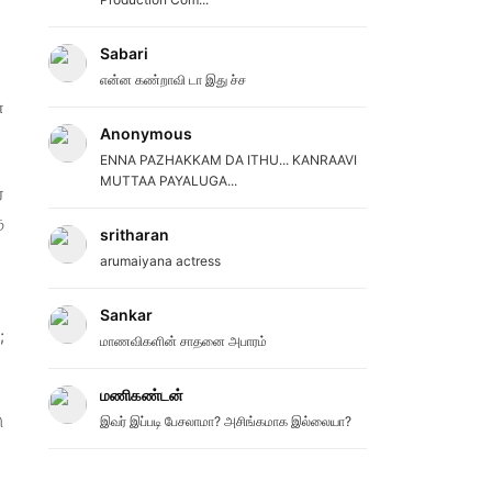
Sabari
என்ன கண்றாவி டா இது ச்ச
்
Anonymous
ENNA PAZHAKKAM DA ITHU... KANRAAVI
MUTTAA PAYALUGA...
்
ு
sritharan
arumaiyana actress
Sankar
;
மாணவிகளின் சாதனை அபாரம்
மணிகண்டன்
ு
இவர் இப்படி பேசலாமா? அசிங்கமாக இல்லையா?