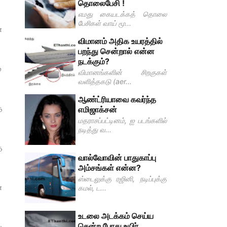
தொலைபேசி !
எமது கையடக்கத் தொலை
பேசிகள் வாய் மூ...
்
விமானம் அதிக உயரத்தில்
பறந்து சென்றால் என்ன
நடக்கும்?
்
விமானங்களின் சிறகுகள்
வளித்தகடு (aer...
ஆண்ட்ரியாவை கவர்ந்த
த
எமிஜாக்சன்
மதராசப்பட்டினம், ஐ படங்களில்
நடித்து வ...
்
வால்வோவின் பாதுகாப்பு
அம்சங்கள் என்ன?
ஸ்டைலுக்கு ரஜினி, நடிப்புக்கு
்
கமல், ட...
உடலை அடக்கம் செய்ய
சென்ற போது உயிர்
ய