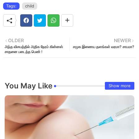
Tags:
child
OLDER
NEWER
அந்த விசயத்தில் அதிக நேரம் கின்னஸ்
சமூக இணைய தளங்கள் ‪வரமா‬? ‪சாபமா‬?
சாதனை படைத்த பெண் !
You May Like
Show more