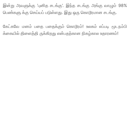
இன்று அவளுக்கு 'புனித சடங்கு'. இந்த சடங்கு அங்கு வாழும் 98%
பெண்களு க்கு செய்யப் படுள்ளது. இது ஒரு கொடூரமான சடங்கு.
கேட்கவே மனம் பதை பதைக்கும் கொடூரம்! உலகம் எப்படி மூடநம்பி
க்கையில் திளைத்தி ருக்கிறது என்பதற்கான நிகழ்கால உதாரணம்!