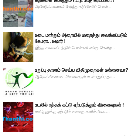
கற்களை உண்ணும் எட்டு மாத கர்ப்பிணி !
அமெரிக்காவைச் சேர்ந்த கர்ப்பிணிப் பெண்...
உடை மாற்றும் அறையில் மறைத்து வைக்கப்படும்
கேமரா.. உஷார் !
இந்த காலகட்டத்தில் பெண்கள் எங்கு சென்ற...
உறுப்பு தானம் செய்ய விதிமுறைகள் உள்ளனவா?
ஆரோக்கியமான அனைவரும் உடல் உறுப்பு தா...
உடலில் ரத்தக் கட்டு ஏற்படுத்தும் விளைவுகள் !
மனிதனுக்கு ஏற்படும் உபாதை களில் மிகவ...