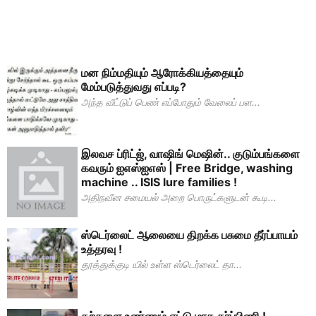
மன நிம்மதியும் ஆரோக்கியத்தையும்
மேம்படுத்துவது எப்படி?
அந்த வீட்டுப் பெண் எப்போதும் வேலைப் பள...
இலவச ப்ரிட்ஜ், வாஷிங் மெஷின்.. குடும்பங்களை
கவரும் ஐஎஸ்ஐஎஸ் | Free Bridge, washing
machine .. ISIS lure families !
அதிநவீன சமையல் அறை பொருட்களுடன் கூடி...
ஸ்டெர்லைட் ஆலையை திறக்க பசுமை தீர்ப்பாயம்
உத்தரவு !
தூத்துக்குடி யில் உள்ள ஸ்டெர்லைட் தா...